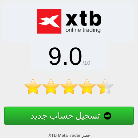
9.0
/10
تسجيل حساب جديد
XTB MetaTrader قطر