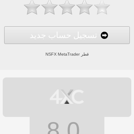
تسجيل حساب جديد
NSFX MetaTrader قطر
8.0