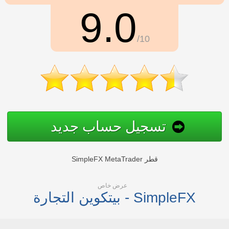
9.0
/10
تسجيل حساب جديد
SimpleFX MetaTrader قطر
عرض خاص
بيتكوين التجارة - SimpleFX