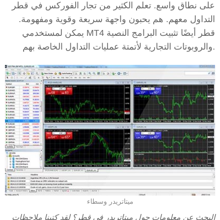
على نطاق واسع. تعلم الكثير من تجار الفوركس في قطر
التداول معهم. هم يحبون واجهة سريعة وقوية ومفهومة.
يمكن لمستخدمي MT4 قطر أيضًا تثبيت البرامج النصية
والروبوتات التجارية لأتمتة عمليات التداول الخاصة بهم.
ميتاتريدر وسطاء
البحث عن معلومات حول ميتاتريدر في قطر؟ لقد كتبنا ملاحظات