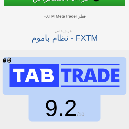
FXTM MetaTrader قطر
عرض خاص
نظام باموم - FXTM
9.2
/10