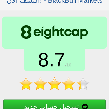
اكتشف الآن! - BlackBull Markets
8.7
/10
تسجيل حساب جديد