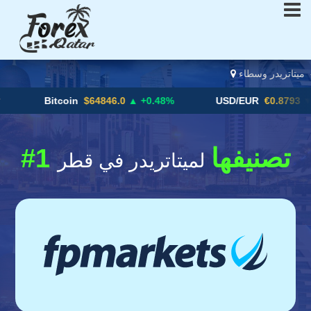
ميتاتريدر وسطاء
Bitcoin
$64846.0
▲ +0.48%
USD/EUR
€0.8793
▼
#1 تصنيفها
لميتاتريدر في قطر