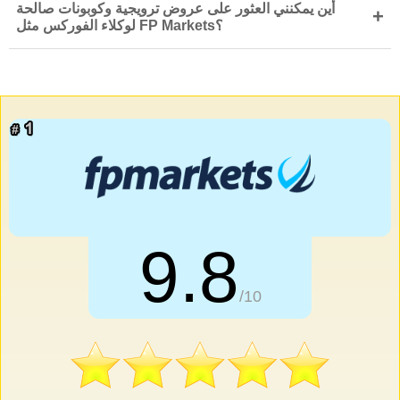
أين يمكنني العثور على عروض ترويجية وكوبونات صالحة
+
لوكلاء الفوركس مثل FP Markets؟
9.8
/10