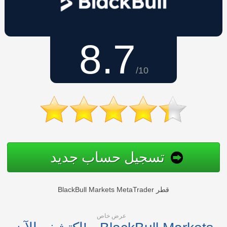
8.7
/10
تسجيل حساب جديد
BlackBull Markets MetaTrader قطر
عرض خاص