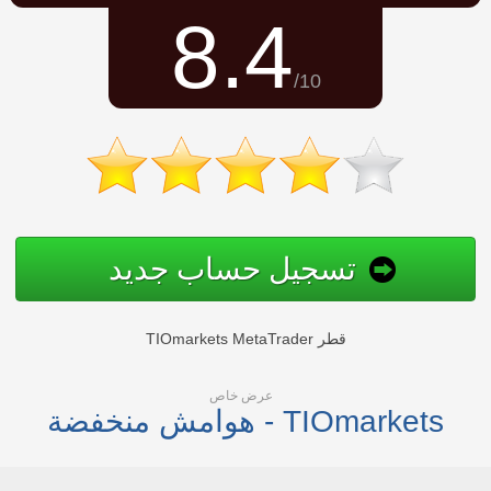
8.4
/10
تسجيل حساب جديد
TIOmarkets MetaTrader قطر
عرض خاص
هوامش منخفضة - TIOmarkets