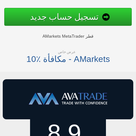
تسجيل حساب جديد
AMarkets MetaTrader قطر
عرض خاص
10٪ مكافأة - AMarkets
8.9