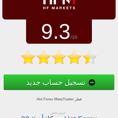
9.3
/10
تسجيل حساب جديد
Hot Forex MetaTrader قطر
عرض خاص