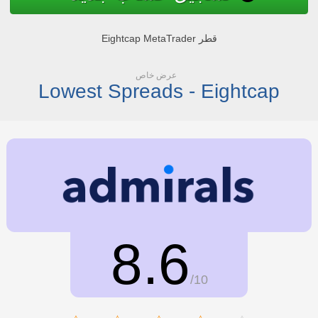
Eightcap MetaTrader قطر
عرض خاص
Lowest Spreads - Eightcap
8.6
/10