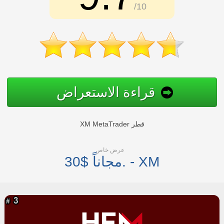
/10
قراءة الاستعراض
XM MetaTrader قطر
عرض خاص
30$ مجاناً. - XM