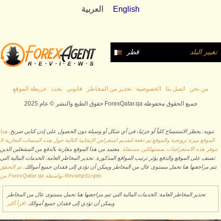
English
العربية
تغيير البلد
قطر
من نحن
اتصل بنا
الخصوصية
تحذير من المخاطر
قانوني
بحث
خريطة الموقع
حقوق الطبع والنشر © عام 2025 ForexQatar.qa جميع الحقوق محفوظة
تنويه: يحظر الاستنساخ كلياً أو جزئيا، في أي شكل أو وسيلة دون الحصول على إذن كتابي صريح.
هذا
الموقع ميزة ترويجية والموقع تم دفعة لتقديم استعراض الإيجابية التالية حول هذه المنصات التجارية-لا
تتوفر هذه الاستعراضات بمستهلكين مستقلة.
معتمد من هذا الموقع مقارنة بالدفع من المشغلين الذين
تصنف على الموقع والدفع يؤثر ترتيب المواقع المذكورة. تحذير المخاطر العامة: الخدمات المالية التي
تتم مراجعتها هنا تحمل مستوى عال من المخاطر ويمكن أن تؤدي إلى فقدان جميع أموالك.
تم التحقق
من ForexQatar.qa بواسطة RevampScripts
تحذير المخاطر العامة: الخدمات المالية التي تتم مراجعتها هنا تحمل مستوى عال من المخاطر
ويمكن أن تؤدي إلى فقدان جميع أموالك.
اقرأ أكثر