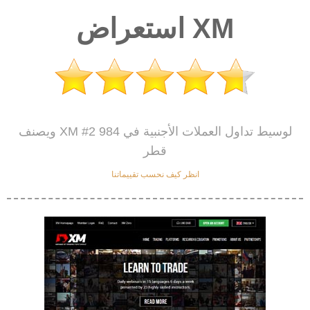
استعراض XM
ويصنف XM #2 984 لوسيط تداول العملات الأجنبية في
قطر
انظر كيف نحسب تقييماتنا