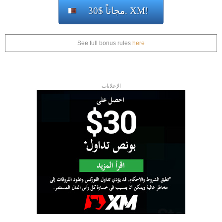
30$ مجاناً. XM!
See full bonus rules
here
الإعلانات