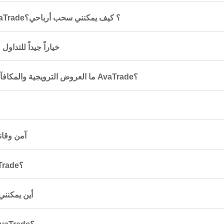
هل يمكن لمستخدمي قطر التسجيل في AvaTrade؟ كيف يمكنني سحب أرباحي؟
لماذا يُعدّ AvaTrade خياراً 
ما العروض الترويجية والمكافآت التي يمكن لـ القطريين الحصول عليها في AvaTrade؟
هل vaTrade
ما الأصول وأزواج العملات التي يقدمها AvaTrade؟
لدي سؤال أو تعليق لـ Trade