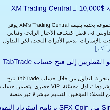
XM Trading Central تفتح مجموعة تحليل بقيمة $10,000 لـ
يوفر XM's Trading Central إمكانية الوصول المجاني إلى مجموعة بحثية بقيمة
للمتداولين في قطر اكتشاف الأخبار الرائجة وقياس
ت بالإشارات. تدعم الأدوات البحث، لكن التداول
أ أكثر]
TabTrade تدعو القطريين إلى فتح حساب VIP حصري مع مزايا
تتيح TabTrade لـ القطريين فرصة الارتقاء بتجربة التداول من خلال حساب VIP
حصري. يتضمن حساب VIP ميزات متميزة ودعمًا مخصصًا وشروط تداول محسّنة.
برنامج استرداد النقود SFX Coin من SimpleFX يكافئ القطريي