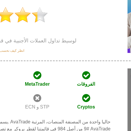
ويصنف AvaTrade #9 984 لوسيط تداول العملات الأجنبية في
انظر كيف نحسب ت
الفروقات
MetaTrader
Cryptos
ECN و STP