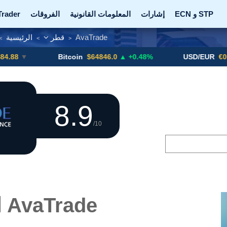
ECN و STP
إشارات
المعلومات القانونية
الفروقات
Trader
AvaTrade
قطر
الرئيسية
>
>
>
بورصة العملات المشفرة
أعلمني!
الترقيات
أزواج 
Bitcoin
$64846.0
▲ +0.48%
USD/EUR
€0.8793
▼
8.9
/10
استعراض AvaTrade