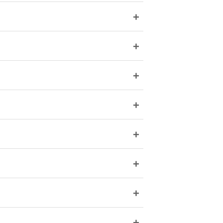
+
+
+
+
+
+
+
+