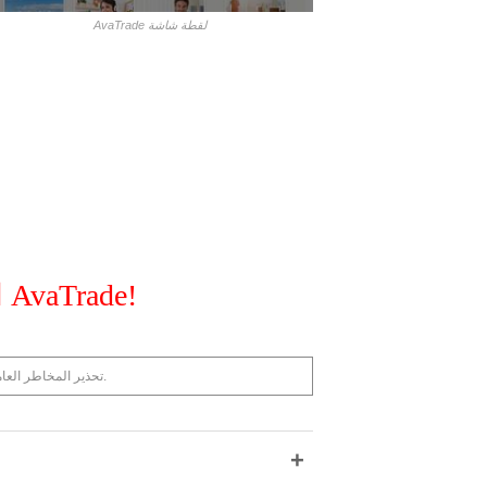
AvaTrade لقطة شاشة
البدء مع AvaTrade!
تحذير المخاطر العامة: الخدمات المالية التي تتم مراجعتها هنا تحمل مستوى عال من المخاطر ويمكن أن تؤدي إلى فقدان جميع أموالك.
+