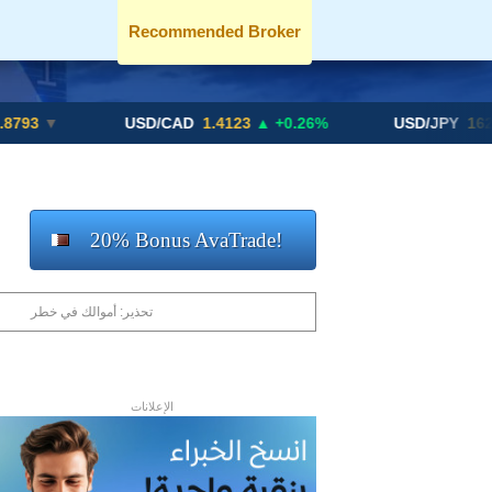
Recommended Broker
USD/CAD
1.4123
▲ +0.26%
USD/JPY
162.70
▲ +0
20% Bonus AvaTrade!
تحذير: أموالك في خطر
الإعلانات