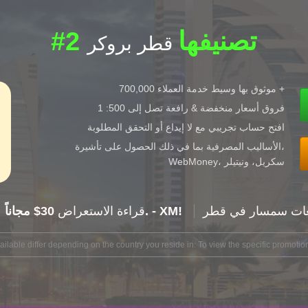
#2 تصنيفها
قطر بروكر
موثوق بها وسيط خدمة العملاء 700,000 +
فروق أسعار منخفضة & رافعة تصل إلى 500: 1
افتح حساب تجريبي مع لا إيداع أو التحقق المطلوبة
الأساليب المصرفية بما في ذلك الحصول على تأشيرة،
WebMoney، سكريل، ونيتيلر
عات سمسار في قطر
30$ مجاناً. - XM!
XM: قراءة الاستعراض
lable differ depending on the country you reside in. To view the specific promotion