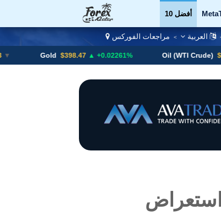
Meta
أفضل 10
العربية
مراجعات الفوركس
>
العملات
Binary
Gold
$398.47
▲ +0.02261%
Oil (WTI Crude)
$84.88
▼