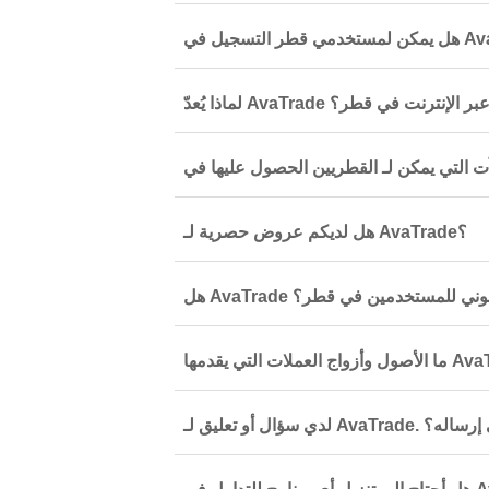
جيداً للتداول عبر الإنترنت في قطر؟
هل لديكم عروض حصرية لـ AvaTrade؟
A آمن وقانوني للمستخدمين في قطر؟
Ava. أين يمكنني إرساله؟