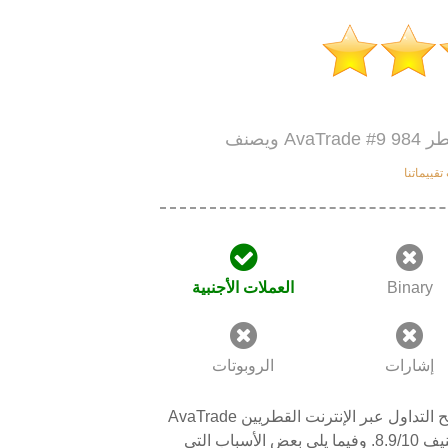
 قطر
قييماتنا
Binary
العملات الأجنبية
إشارات
الروبوتات
AvaTrade يسمح التداول عبر الإنترنت القطريين. AvaTrade حاليا واحدة من المصنفة المنصات، المرتبة
#9 من أصل 984 في قائمتنا لقطر بروكر مع تصنيف 8.9/10. وفيما يلي بعض الأسباب التي AvaTrade