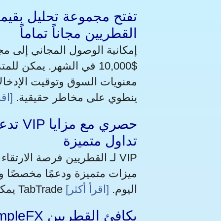
القطريين مجاناً تماماً
$10,000 في الشهر. يمكن 
معنويات السوق وتوقيت الإدخالا
ينطوي على مخاطر حقيقية.
[اقر
تداول متميزة
يمكن للعملاء المؤهلين التقديم مباشرةً عبر منصة TabTrade اليوم.
[اقرأ أكثر]