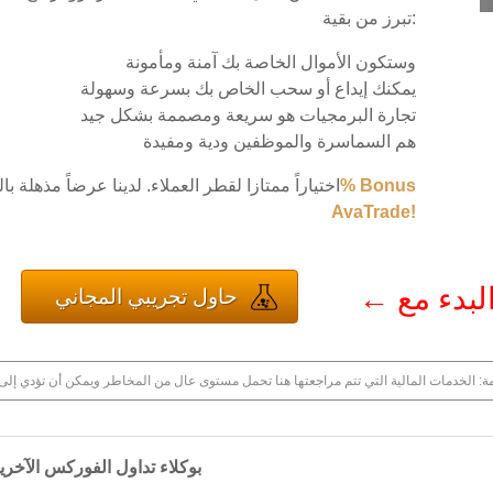
تبرز من بقية:
وستكون الأموال الخاصة بك آمنة ومأمونة
يمكنك إيداع أو سحب الخاص بك بسرعة وسهولة
تجارة البرمجيات هو سريعة ومصممة بشكل جيد
هم السماسرة والموظفين ودية ومفيدة
وعموما AvaTrade اختياراً ممتازا لقطر العملاء. لدينا عرضاً مذهلة
AvaTrade!
←
حاول تجريبي المجاني
كيف تتم مقارنة AvaTrade بوكلاء تداول الفورك