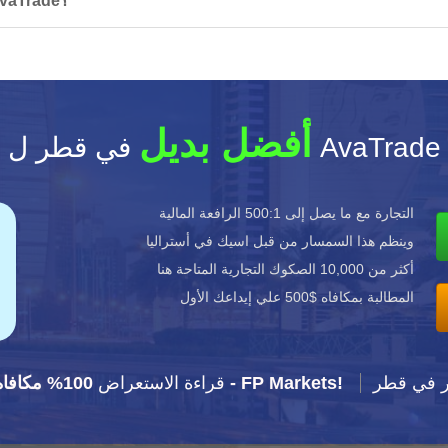
هل أحتاج إلى تنزيل أي برنامج للتداول في AvaTrade؟
أفضل بديل
في قطر ل AvaTrade
التجارة مع ما يصل إلى 500:1 الرافعة المالية
وينظم هذا السمسار من قبل اسيك في أستراليا
أكثر من 10,000 الصكوك التجارية المتاحة هنا
المطالبة بمكافاه $500 علي إيداعك الأول
ر في قطر
100% مكافاه - FP Markets!
FP Markets: قراءة الاستعراض