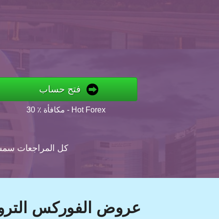
فتح حساب
30 ٪ مكافأة - Hot Forex
كل المراجعات سم
عروض الفوركس التروي