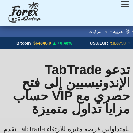
العربية
الترقيات
>
Bitcoin
$64846.0
▲ +0.48%
USD/EUR
€0.8793
▼
TabTrade تدعو
الإندونيسيين إلى فتح
حساب VIP حصري مع
مزايا تداول متميزة
تقدم TabTrade للمتداولين فرصة مثيرة للارتقاء