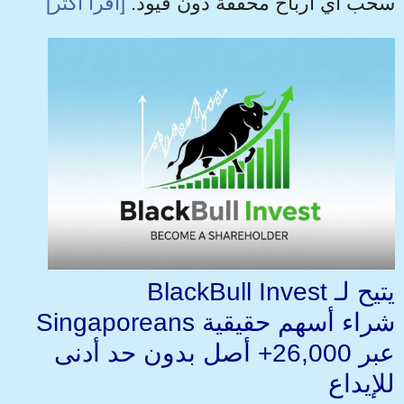
سحب أي أرباح محققة دون قيود.
[اقرأ أكثر]
BlackBull Invest يتيح لـ
Singaporeans شراء أسهم حقيقية
عبر 26,000+ أصل بدون حد أدنى
للإيداع