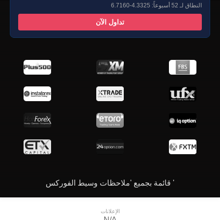
النطاق لـ 52 أسبوعاً: 4.3325-6.7160
تداول الآن
قائمة بجميع 'ملاحظات وسيط الفوركس '
الإعلانات
N/A