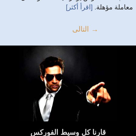
معاملة مؤهلة.
[اقرأ أكثر]
التالى →
قارنا كل وسيط الفوركس