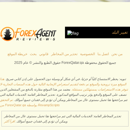
تغيير البلد
من نحن
اتصل بنا
الخصوصية
تحذير من المخاطر
قانوني
بحث
خريطة الموقع
حقوق الطبع والنشر © عام 2025 ForexQatar.qa جميع الحقوق محفوظة
تنويه: يحظر الاستنساخ كلياً أو جزئيا، في أي شكل أو وسيلة دون الحصول على إذن كتابي صريح.
هذا
الموقع ميزة ترويجية والموقع تم دفعة لتقديم استعراض الإيجابية التالية حول هذه المنصات التجارية-لا
تتوفر هذه الاستعراضات بمستهلكين مستقلة.
معتمد من هذا الموقع مقارنة بالدفع من المشغلين الذين
تصنف على الموقع والدفع يؤثر ترتيب المواقع المذكورة. تحذير المخاطر العامة: الخدمات المالية التي
تتم مراجعتها هنا تحمل مستوى عال من المخاطر ويمكن أن تؤدي إلى فقدان جميع أموالك.
تم التحقق
من ForexQatar.qa بواسطة RevampScripts
تحذير المخاطر العامة: الخدمات المالية التي تتم مراجعتها هنا تحمل مستوى عال من المخاطر
ويمكن أن تؤدي إلى فقدان جميع أموالك.
اقرأ أكثر