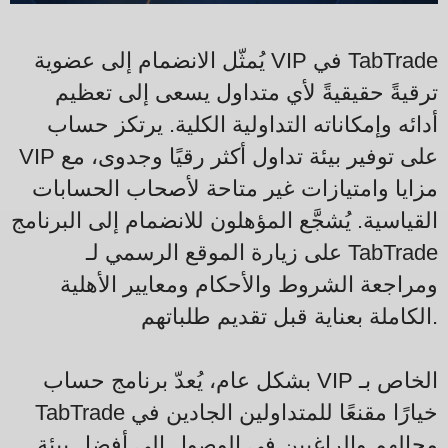
يُمثّل الانضمام إلى عضوية VIP في TabTrade
ترقيةً حقيقيةً لأي متداول يسعى إلى تعظيم
أدائه وإمكاناته التداولية الكلية. يرتكز حساب
VIP على توفير بيئة تداول أكثر رقيًا وجدوى، مع
مزايا وامتيازات غير متاحة لأصحاب الحسابات
القياسية. يُشجَّع المؤهلون للانضمام إلى البرنامج
على زيارة الموقع الرسمي لـ TabTrade
ومراجعة الشروط والأحكام ومعايير الأهلية
الكاملة بعناية قبل تقديم طلباتهم.
بشكل عام، يُعدّ برنامج حساب VIP الخاص بـ
TabTrade خيارًا مقنعًا للمتداولين الجادين في
مجالهم والراغبين في الوصول إلى أفضل بيئة