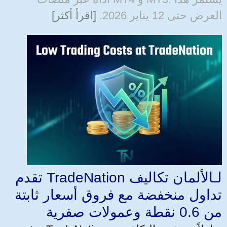
العرض حتى 12 يناير 2026.
[اقرأ أكثر]
تقدم TradeNation لـالألمان تكاليف
تداول منخفضة مع فروق أسعار ثابتة
من 0.6 نقطة وعمولات صفرية