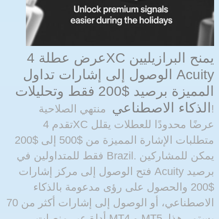
عرض عطلة 4XC يمنح البرازيليين
الوصول إلى إشارات تداول Acuity
المميزة برصيد $200 فقط وتحليلات
الذكاء الاصطناعي
منتهي الصلاحية!
تقدم 4XC عرضًا محدودًا للعطلات يقلل
متطلبات الإشارة المميزة من $500 إلى $200
فقط للمتداولين في Brazil. يمكن للمشاركين
فتح الوصول إلى مركز إشارات Acuity برصيد
$200 والحصول على رؤى مدعومة بالذكاء
الاصطناعي، أو الوصول إلى إشارات أكثر من 70
أداة عبر منصات MT4 و MT5. يستمر هذا