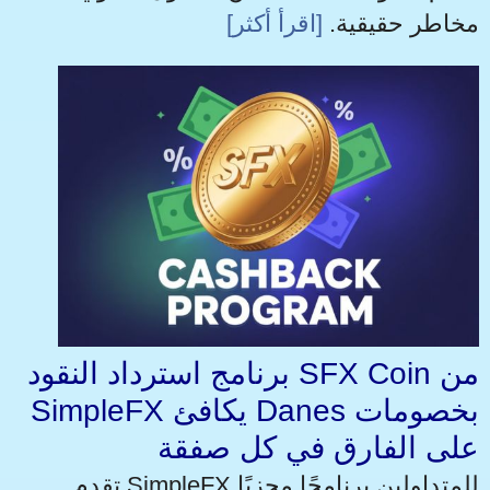
مخاطر حقيقية.
[اقرأ أكثر]
برنامج استرداد النقود SFX Coin من
SimpleFX يكافئ Danes بخصومات
على الفارق في كل صفقة
تقدم SimpleFX للمتداولين برنامجًا مجزيًا