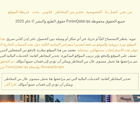
من نحن
اتصل بنا
الخصوصية
تحذير من المخاطر
قانوني
بحث
خريطة الموقع
حقوق الطبع والنشر © عام 2025 ForexQatar.qa جميع الحقوق محفوظة
تنويه: يحظر الاستنساخ كلياً أو جزئيا، في أي شكل أو وسيلة دون الحصول على إذن كتابي صريح.
هذا
الموقع ميزة ترويجية والموقع تم دفعة لتقديم استعراض الإيجابية التالية حول هذه المنصات التجارية-لا
تتوفر هذه الاستعراضات بمستهلكين مستقلة.
معتمد من هذا الموقع مقارنة بالدفع من المشغلين الذين
تصنف على الموقع والدفع يؤثر ترتيب المواقع المذكورة. تحذير المخاطر العامة: الخدمات المالية التي
تتم مراجعتها هنا تحمل مستوى عال من المخاطر ويمكن أن تؤدي إلى فقدان جميع أموالك.
تم التحقق
من ForexQatar.qa بواسطة RevampScripts
تحذير المخاطر العامة: الخدمات المالية التي تتم مراجعتها هنا تحمل مستوى عال من المخاطر
ويمكن أن تؤدي إلى فقدان جميع أموالك.
اقرأ أكثر