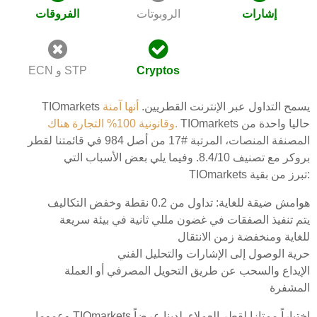
إشارات
الروبوتات
الفروقات
Cryptos
ECN و STP
TIOmarkets يسمح التداول عبر الإنترنت القطريين.
أنها آمنة
TIOmarkets حاليا واحدة من
وقانونية 100% التجارة هناك.
المصنفة المنصات، المرتبة #17 من أصل 984 في قائمتنا لقطر
بروكر مع تصنيف 8.4/10. وفيما يلي بعض الأسباب التي
TIOmarkets تبرز من بقية:
هوامش ضيقة للغاية: تداول من 0.2 نقطة وخفض التكاليف
يتم تنفيذ الصفقات في غضون مللي ثانية في بيئة سريعة
للغاية ومنخفضة زمن الانتقال
حرية الوصول إلى الإشارات والتحليل الفني
الإيداع والسحب عن طريق التحويل المصرفي أو العملة
المشفرة
وعموما TIOmarkets اختياراً ممتازا لقطر العملاء. لدينا عرضاً