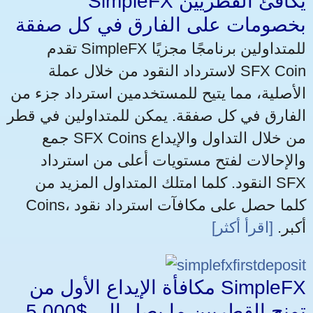
SimpleFX يكافئ القطريين
بخصومات على الفارق في كل صفقة
تقدم SimpleFX للمتداولين برنامجًا مجزيًا
لاسترداد النقود من خلال عملة SFX Coin
الأصلية، مما يتيح للمستخدمين استرداد جزء من
الفارق في كل صفقة. يمكن للمتداولين في قطر
جمع SFX Coins من خلال التداول والإيداع
والإحالات لفتح مستويات أعلى من استرداد
النقود. كلما امتلك المتداول المزيد من SFX
Coins، كلما حصل على مكافآت استرداد نقود
أكبر.
[اقرأ أكثر]
مكافأة الإيداع الأول من SimpleFX
تمنح القطريين ما يصل إلى $5,000