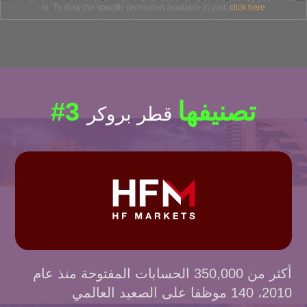
in. To view the specific promotion available to you,
click here
#3 تصنيفها
قطر بروكر
أكثر من 350,000 الحسابات المفتوحة منذ عام
2010، 140 موظفا على الصعيد العالمي