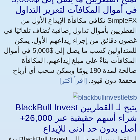
في أموال المكافآت لتعزيز التداول
تكافئ مكافأة الإيداع الأول من SimpleFX
القطريين بأموال تداول إضافية تُضاف تلقائيًا في
غضون دقائق من إجراء إيداعهم الأول. يمكن
للمتداولين كسب ما يصل إلى $5,000 في أموال
المكافآت بناءً على مبلغ إيداعهم. المكافأة
صالحة لمدة 180 يومًا ويمكن سحب أي أرباح
محققة دون قيود.
[اقرأ أكثر]
BlackBull Invest يتيح لـ القطريين
شراء أسهم حقيقية عبر 26,000+
أصل بدون حد أدنى للإيداع
يوفر BlackBull Invest لـ القطريين الوصول إلى