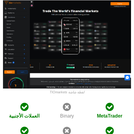
TIOmarkets لقطة شاشة
MetaTrader
Binary
العملات الأجنبية