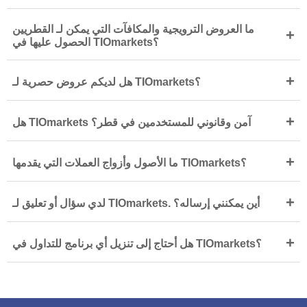
ما العروض الترويجية والمكافآت التي يمكن لـ القطريين
+
الحصول عليها في TIOmarkets؟
+
هل لديكم عروض حصرية لـ TIOmarkets؟
+
هل TIOmarkets آمن وقانوني للمستخدمين في قطر؟
+
ما الأصول وأزواج العملات التي يقدمها TIOmarkets؟
+
لدي سؤال أو تعليق لـ TIOmarkets. أين يمكنني إرساله؟
+
هل أحتاج إلى تنزيل أي برنامج للتداول في TIOmarkets؟