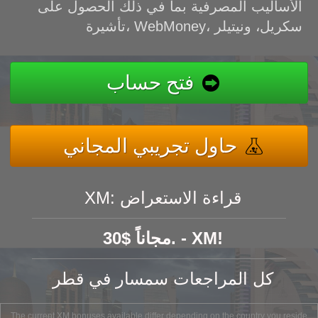
الأساليب المصرفية بما في ذلك الحصول على
تأشيرة، WebMoney، سكريل، ونيتيلر
فتح حساب
حاول تجريبي المجاني
XM: قراءة الاستعراض
30$ مجاناً. - XM!
كل المراجعات سمسار في قطر
The current XM bonuses available differ depending on the country you reside