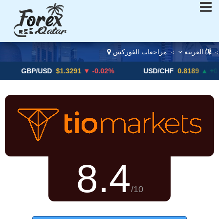
العربية
مراجعات الفوركس
>
>
BP/USD
$1.3291
▼ -0.02%
USD/CHF
0.8189
▲ +0.05%
8.4
/10