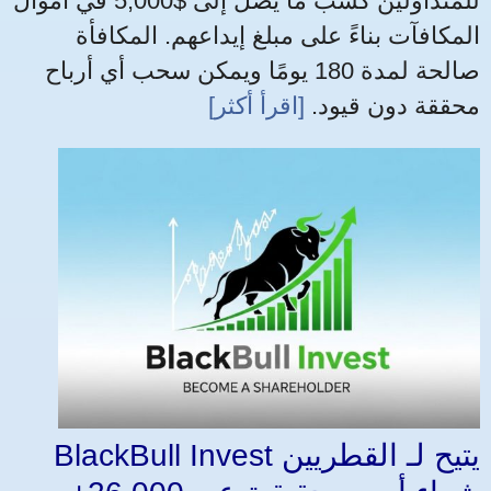
للمتداولين كسب ما يصل إلى $5,000 في أموال
المكافآت بناءً على مبلغ إيداعهم. المكافأة
صالحة لمدة 180 يومًا ويمكن سحب أي أرباح
محققة دون قيود.
[اقرأ أكثر]
BlackBull Invest يتيح لـ القطريين