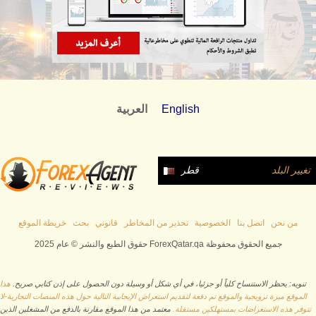
English
العربية
تغيير البلد
قطر
من نحن
اتصل بنا
الخصوصية
تحذير من المخاطر
قانوني
بحث
خريطة الموقع
حقوق الطبع والنشر © عام 2025 ForexQatar.qa جميع الحقوق محفوظة
تنويه: يحظر الاستنساخ كلياً أو جزئيا، في أي شكل أو وسيلة دون الحصول على إذن كتابي صريح.
هذا
الموقع ميزة ترويجية والموقع تم دفعة لتقديم استعراض الإيجابية التالية حول هذه المنصات التجارية-لا
تتوفر هذه الاستعراضات بمستهلكين مستقلة.
معتمد من هذا الموقع مقارنة بالدفع من المشغلين الذين