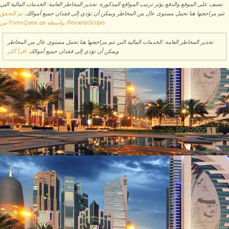
تصنف على الموقع والدفع يؤثر ترتيب المواقع المذكورة. تحذير المخاطر العامة: الخدمات المالية التي
تتم مراجعتها هنا تحمل مستوى عال من المخاطر ويمكن أن تؤدي إلى فقدان جميع أموالك.
تم التحقق
من ForexQatar.qa بواسطة RevampScripts
تحذير المخاطر العامة: الخدمات المالية التي تتم مراجعتها هنا تحمل مستوى عال من المخاطر
ويمكن أن تؤدي إلى فقدان جميع أموالك.
اقرأ أكثر