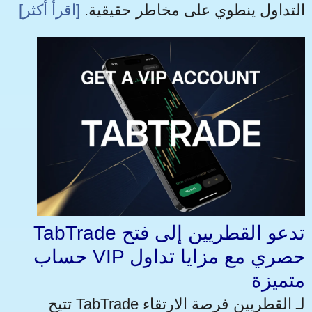
التداول ينطوي على مخاطر حقيقية.
[اقرأ أكثر]
TabTrade تدعو القطريين إلى فتح
حساب VIP حصري مع مزايا تداول
متميزة
تتيح TabTrade لـ القطريين فرصة الارتقاء