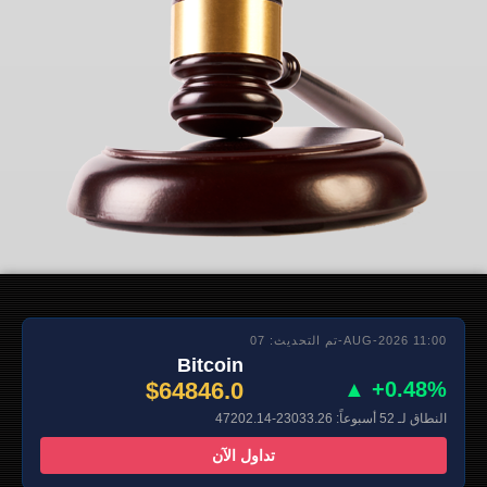
تم التحديث: 07-AUG-2026 11:00
Bitcoin
$64846.0
▲ +0.48%
النطاق لـ 52 أسبوعاً: 23033.26-47202.14
تداول الآن