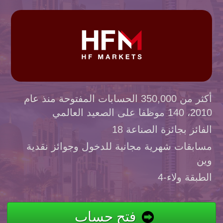
أكثر من 350,000 الحسابات المفتوحة منذ عام
2010، 140 موظفا على الصعيد العالمي
الفائز بجائزة الصناعة 18
مسابقات شهرية مجانية للدخول وجوائز نقدية
وين
4-الطبقة ولاء
فتح حساب