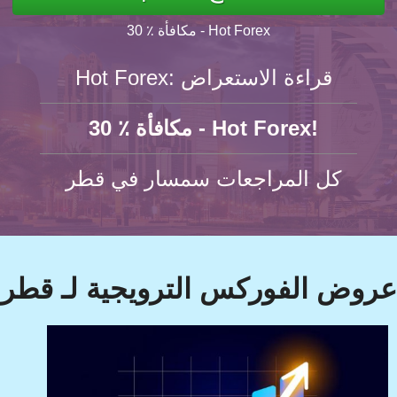
30 ٪ مكافأة - Hot Forex
Hot Forex: قراءة الاستعراض
30 ٪ مكافأة - Hot Forex!
كل المراجعات سمسار في قطر
عروض الفوركس الترويجية لـ قطر