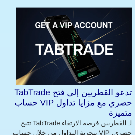
TabTrade تدعو القطريين إلى فتح
حساب VIP حصري مع مزايا تداول
متميزة
تتيح TabTrade لـ القطريين فرصة الارتقاء
بتجربة التداول من خلال حساب VIP حصري.