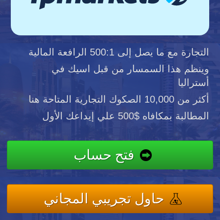
التجارة مع ما يصل إلى 500:1 الرافعة المالية
وينظم هذا السمسار من قبل اسيك في
أستراليا
أكثر من 10,000 الصكوك التجارية المتاحة هنا
المطالبة بمكافاه $500 علي إيداعك الأول
فتح حساب
حاول تجريبي المجاني