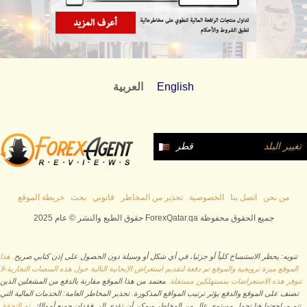
English
العربية
تغيير البلد
قطر
من نحن
اتصل بنا
الخصوصية
تحذير من المخاطر
قانوني
بحث
خريطة الموقع
حقوق الطبع والنشر © عام 2025 ForexQatar.qa جميع الحقوق محفوظة
تنويه: يحظر الاستنساخ كلياً أو جزئيا، في أي شكل أو وسيلة دون الحصول على إذن كتابي صريح.
هذا
الموقع ميزة ترويجية والموقع تم دفعة لتقديم استعراض الإيجابية التالية حول هذه المنصات التجارية-لا
تتوفر هذه الاستعراضات بمستهلكين مستقلة.
معتمد من هذا الموقع مقارنة بالدفع من المشغلين الذين
تصنف على الموقع والدفع يؤثر ترتيب المواقع المذكورة. تحذير المخاطر العامة: الخدمات المالية التي
تتم مراجعتها هنا تحمل مستوى عال من المخاطر ويمكن أن تؤدي إلى فقدان جميع أموالك.
تم التحقق