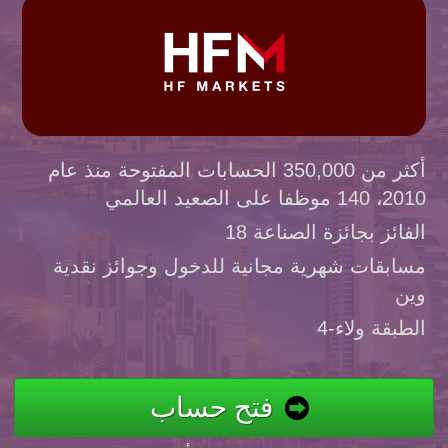
أكثر من 350,000 الحسابات المفتوحة منذ عام
2010، 140 موظفا على الصعيد العالمي
الفائز بجائزة الصناعة 18
مسابقات شهرية مجانية للدخول وجوائز نقدية
وين
4-الطبقة ولاء
فتح حساب