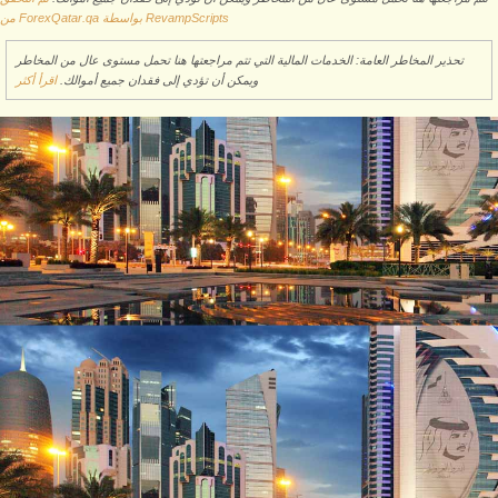
من ForexQatar.qa بواسطة RevampScripts
تحذير المخاطر العامة: الخدمات المالية التي تتم مراجعتها هنا تحمل مستوى عال من المخاطر
ويمكن أن تؤدي إلى فقدان جميع أموالك.
اقرأ أكثر