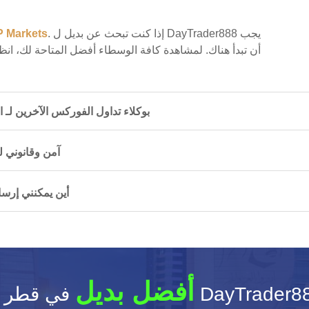
. إذا كنت تبحث عن بديل ل DayTrader888 يجب
P Markets
أن تبدأ هناك. لمشاهدة كافة الوسطاء أفضل المتاحة لك، انظر
كيف تتم مقارنة DayTrader888 بوكلاء تداول الفوركس الآخر
هل DayTrader888 آم
لدي سؤال أو تعليق لـ DayTrader888. أين يمكن
أفضل بديل
قطر ل DayTrader888