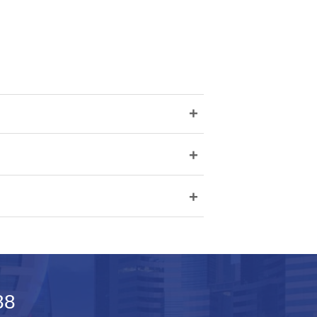
+
+
+
في 