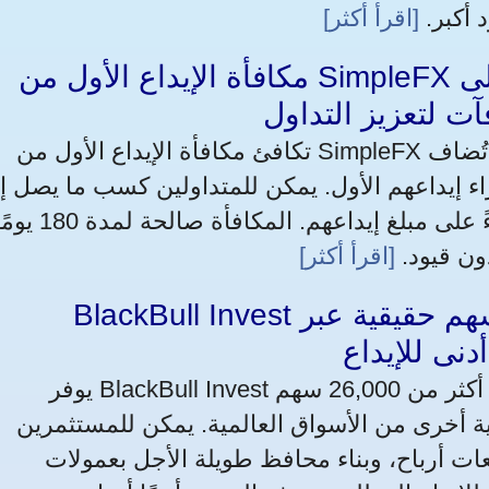
 أكبر.
[اقرأ أكثر]
مكافأة الإيداع الأول من SimpleFX تمنح القطريين ما يصل إلى
تكافئ مكافأة الإيداع الأول من SimpleFX القطريين بأموال تداول إضافية تُضاف
اء إيداعهم الأول. يمكن للمتداولين كسب ما يصل إ
$5,000 في أموال المكافآت بناءً على مبلغ إيداعهم. المكافأة صالحة لمد
ون قيود.
[اقرأ أكثر]
BlackBull Invest يتيح لـ القطريين شراء أسهم حقيقية عبر
يوفر BlackBull Invest لـ القطريين الوصول إلى أكثر من 26,000 سهم، ETF،
 أخرى من الأسواق العالمية. يمكن للمستثمرين
ت أرباح، وبناء محافظ طويلة الأجل بعمولات