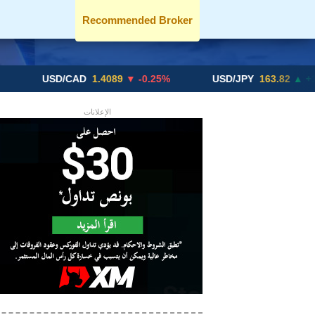
Recommended Broker
USD/CAD
1.4089
▼ -0.25%
USD/JPY
163.82
▲ +10.27%
الإعلانات