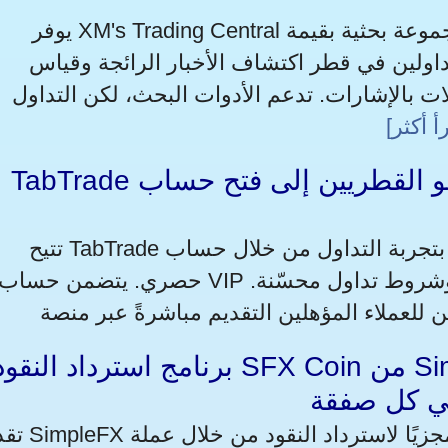
يوفر XM's Trading Central إمكانية الوصول المجاني إلى مجموعة بحثية بقيمة
للمتداولين في قطر اكتشاف الأخبار الرائجة وقياس
ت بالإشارات. تدعم الأدوات البحث، لكن التداول
أ أكثر]
TabTrade تدعو القطريين إلى فتح حساب VIP حصري مع مزايا
تتيح TabTrade لـ القطريين فرصة الارتقاء بتجربة التداول من خلال حساب VIP
حصري. يتضمن حساب VIP ميزات متميزة ودعمًا مخصصًا وشروط تداول محسّنة.
برنامج استرداد النقود SFX Coin من SimpleFX يكافئ القطريي
ي كل صفقة
تقدم SimpleFX للمتداولين برنامجًا مجزيًا ل