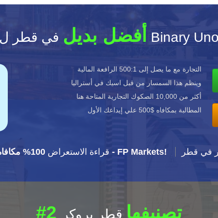
أفضل بديل
ي قطر ل Binary Uno
التجارة مع ما يصل إلى 500:1 الرافعة المالية
وينظم هذا السمسار من قبل اسيك في أستراليا
أكثر من 10,000 الصكوك التجارية المتاحة هنا
المطالبة بمكافاه $500 علي إيداعك الأول
ر في قطر
100% مكافاه - FP Markets!
FP Markets: قراءة الاستعراض
#2 تصنيفها
قطر بروكر