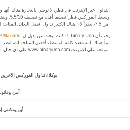
وسيط 'الفور
من 7.5، نظراً لأن هناك الكثير تداول أفضل البدائل المتاحة القطريين.
. إذا كنت تبحث عن بديل ل Binary Uno يجب أن
P Markets
تبدأ هناك. لمشاهدة كافة الوسطاء أفضل المتاحة لك، انظر ال
ترغب في زيارة Binary Uno على أي حال، هو www.binaryuno.com موقعة على الإنترنت.
كيف تتم مقارنة Binary Uno بوكلاء تداول الفوركس 
هل Binary Uno
لدي سؤال أو تعليق لـ Binary Uno. 