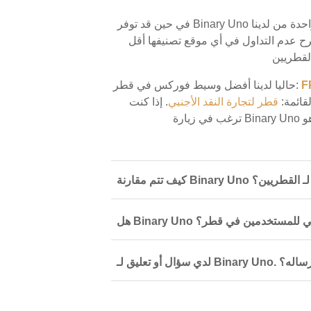
في حين قد توفر Binary Uno التداول عبر الإنترنت في قطر، لا نوصي بالتجارة هناك. أنها واحدة من لدينا
كس قطر' تصنيفا أقل، مع تصنيف 5.5/10. ونقترح عدم التداول في أي موقع تصنيفها أقل
F
حاليا لدينا أفضل وسيط فوركس في قطر:
قائمة:
قطر لتجارة النقد الأجنبي
. إذا كنت
الآخرين لـ القطريين؟
 آمن وقانوني للمستخدمين في قطر؟
أين يمكنني إرساله؟