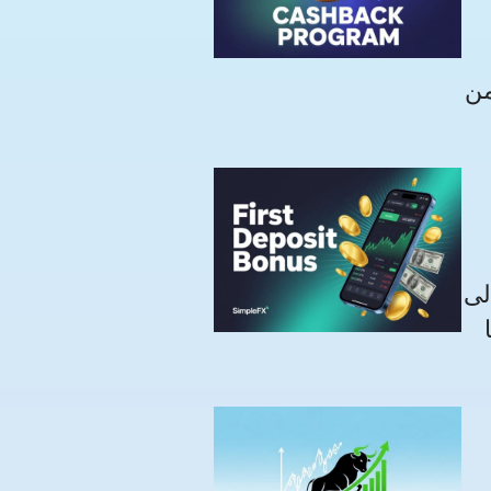
لما
لى
ة 180 يومًا