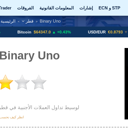
ECN و STP
إشارات
المعلومات القانونية
الفروقات
Trader
Binary Uno
قطر
الرئيسية
>
>
بورصة العملات المشفرة
أعلمني!
الترقيات
أزواج 
Bitcoin
$64347.0
▲ +0.43%
USD/EUR
€0.8793
▼
استعراض inary Uno
ويصنف Binary Uno #194 984 لوسيط تداول العملات الأجنبية في قط
انظر كيف نحسب ت