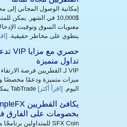
$10,000 في الشهر. يمكن 
معنويات السوق وتوقيت الإدخالا
ينطوي على مخاطر حقيقية.
[اقر
تداول متميزة
يمكن للعملاء المؤهلين التقديم مباشرةً عبر منصة TabTrade اليوم.
[اقرأ أكثر]
بخصومات على الفارق ف