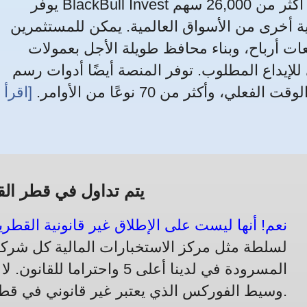
يوفر BlackBull Invest لـ القطريين الوصول إلى أكثر من 26,000 سهم، ETF،
 أخرى من الأسواق العالمية. يمكن للمستثمرين
ت أرباح، وبناء محافظ طويلة الأجل بعمولات
لإيداع المطلوب. توفر المنصة أيضًا أدوات رسم
، وأكثر من 70 نوعًا من الأوامر.
[اقرأ
يتم تداول في قطر القا
نعم! أنها ليست على الإطلاق غير قانونية القطريي
لسلطة مثل مركز الاستخبارات المالية كل شركة
المسرودة في لدينا أعلى 5 واحتر
وسيط الفوركس الذي يعتبر غير قانوني في قطر.