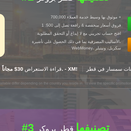
موثوق بها وسيط خدمة العملاء 700,000 +
فروق أسعار منخفضة & رافعة تصل إلى 500: 1
افتح حساب تجريبي مع لا إيداع أو التحقق المطلوبة
الأساليب المصرفية بما في ذلك الحصول على تأشيرة،
WebMoney، سكريل، ونيتيلر
عات سمسار في قطر
30$ مجاناً. - XM!
XM: قراءة الاستعراض
lable differ depending on the country you reside in. To view the specific promotion
#3 تصنيفها
قطر بروكر