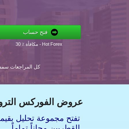
فتح حساب
30 ٪ مكافأة - Hot Forex
كل المراجعات سم
عروض الفوركس التروي
القطريين مجاناً تماماً