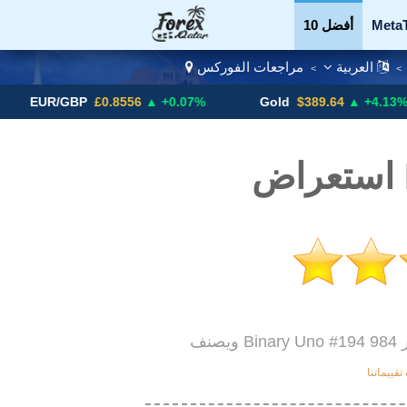
Meta
أفضل 10
العربية
مراجعات الفوركس
>
>
العملات
Binary
/GBP
£0.8556
▲ +0.07%
Gold
$389.64
▲ +4.13%
B
ر
قييماتنا