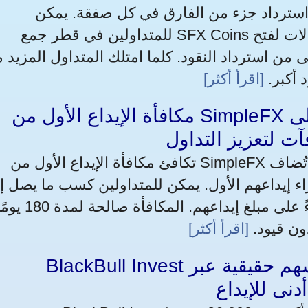
 استرداد جزء من الفارق في كل صفقة. يمكن
للمتداولين في قطر جمع SFX Coins من خلال التداول والإيداع والإحالات لفتح
استرداد النقود. كلما امتلك المتداول المزيد من SFX Coins، ك
 أكبر.
[اقرأ أكثر]
مكافأة الإيداع الأول من SimpleFX تمنح القطريين ما يصل إلى
تكافئ مكافأة الإيداع الأول من SimpleFX القطريين بأموال تداول إضافية تُضاف
اء إيداعهم الأول. يمكن للمتداولين كسب ما يصل إ
$5,000 في أموال المكافآت بناءً على مبلغ إيداعهم. المكافأة صالحة لمد
ون قيود.
[اقرأ أكثر]
BlackBull Invest يتيح لـ القطريين شراء أسهم حقيقية عبر